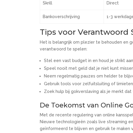
Skrill
Direct
Bankoverschrijving
1-3 werkdag
Tips voor Verantwoord
Het is belangrijk om plezier te behouden en g
verantwoord te spelen:
Stel een vast budget in en houd je strikt aan
Speel nooit met geld dat je niet kunt missen
Neem regelmatig pauzes om helder te blijv
Gebruik tools voor zelfuitsluiting of limieten
Zoek hulp bij gokverslaving als je merkt d
De Toekomst van Online Go
Met de recente regulering van online kansspel
Nieuwe technologieën zoals live streaming e
geïnformeerd te blijven en gebruik te maken