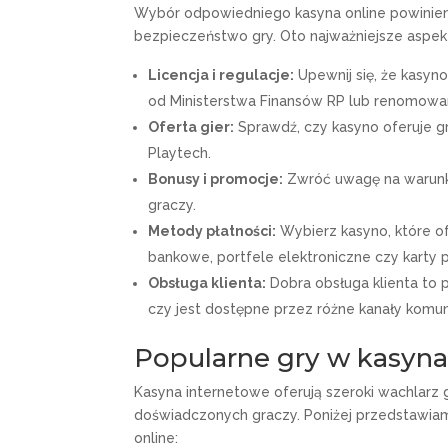
Wybór odpowiedniego kasyna online powinien o
bezpieczeństwo gry. Oto najważniejsze aspek
Licencja i regulacje:
Upewnij się, że kasyno
od Ministerstwa Finansów RP lub renomow
Oferta gier:
Sprawdź, czy kasyno oferuje g
Playtech.
Bonusy i promocje:
Zwróć uwagę na warunki
graczy.
Metody płatności:
Wybierz kasyno, które o
bankowe, portfele elektroniczne czy karty p
Obsługa klienta:
Dobra obsługa klienta to 
czy jest dostępne przez różne kanały komuni
Popularne gry w kasyna
Kasyna internetowe oferują szeroki wachlarz g
doświadczonych graczy. Poniżej przedstawiam
online: