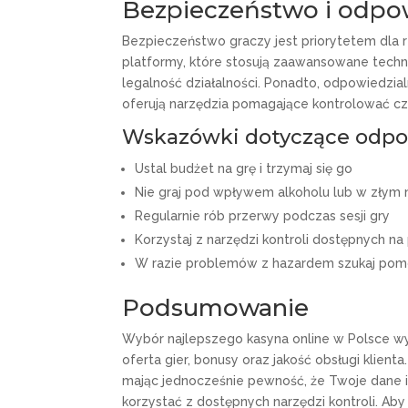
Bezpieczeństwo i odpow
Bezpieczeństwo graczy jest priorytetem dla 
platformy, które stosują zaawansowane techn
legalność działalności. Ponadto, odpowiedzial
oferują narzędzia pomagające kontrolować cza
Wskazówki dotyczące odpow
Ustal budżet na grę i trzymaj się go
Nie graj pod wpływem alkoholu lub w złym 
Regularnie rób przerwy podczas sesji gry
Korzystaj z narzędzi kontroli dostępnych na
W razie problemów z hazardem szukaj pomo
Podsumowanie
Wybór najlepszego kasyna online w Polsce wy
oferta gier, bonusy oraz jakość obsługi klien
mając jednocześnie pewność, że Twoje dane i 
korzystać z dostępnych narzędzi kontroli. Ab