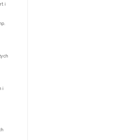
t i
np.
łych
 i
ch