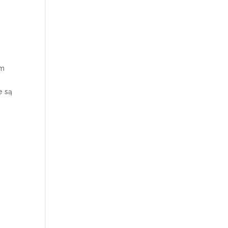
im
e są