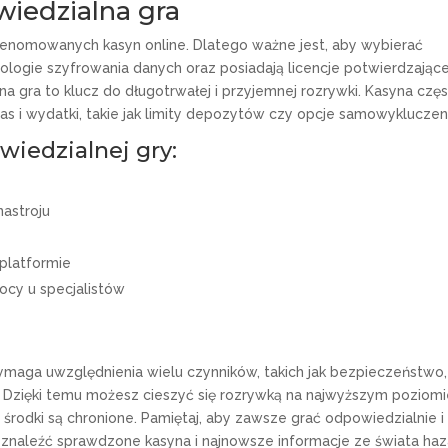
iedzialna gra
renomowanych kasyn online. Dlatego ważne jest, aby wybierać
ologie szyfrowania danych oraz posiadają licencje potwierdzając
na gra to klucz do długotrwałej i przyjemnej rozrywki. Kasyna czę
s i wydatki, takie jak limity depozytów czy opcje samowykluczen
iedzialnej gry:
nastroju
 platformie
cy u specjalistów
maga uwzględnienia wielu czynników, takich jak bezpieczeństwo,
ta. Dzięki temu możesz cieszyć się rozrywką na najwyższym poziomi
środki są chronione. Pamiętaj, aby zawsze grać odpowiedzialnie i
y znaleźć sprawdzone kasyna i najnowsze informacje ze świata ha