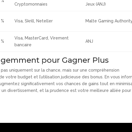
 %
Cryptomonnaies
Jeux (ANJ)
 %
Visa, Skrill, Neteller
Malte Gaming Authorit
Visa, MasterCard, Virement
 %
ANJ
bancaire
elligemment pour Gagner Plus
e pas uniquement sur la chance, mais sur une compréhension
e votre budget et l’utilisation judicieuse des bonus. En vous info
ugmentez significativement vos chances de gains tout en minimis
er un divertissement, et la prudence est votre meilleure alliée pour