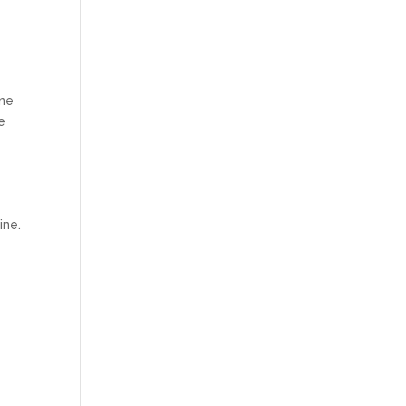
gne
e
ine.