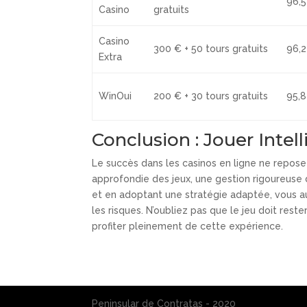
96,5
Casino
gratuits
Casino
300 € + 50 tours gratuits
96,2
Extra
WinOui
200 € + 30 tours gratuits
95,8
Conclusion : Jouer Int
Le succès dans les casinos en ligne ne repos
approfondie des jeux, une gestion rigoureuse d
et en adoptant une stratégie adaptée, vous a
les risques. N’oubliez pas que le jeu doit rest
profiter pleinement de cette expérience.
Peninsular de Contratas - 2020