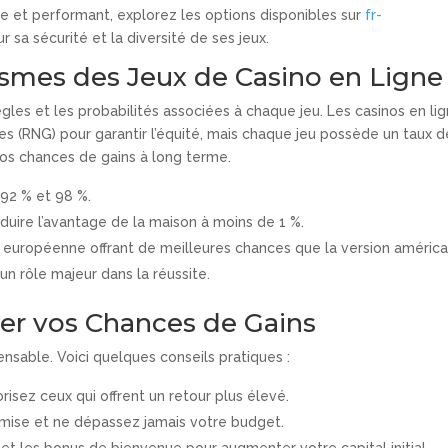
le et performant, explorez les options disponibles sur
fr-
 sa sécurité et la diversité de ses jeux.
smes des Jeux de Casino en Ligne
règles et les probabilités associées à chaque jeu. Les casinos en li
es (RNG) pour garantir l’équité, mais chaque jeu possède un taux d
 vos chances de gains à long terme.
92 % et 98 %.
duire l’avantage de la maison à moins de 1 %.
te européenne offrant de meilleures chances que la version américa
 rôle majeur dans la réussite.
ser vos Chances de Gains
sable. Voici quelques conseils pratiques :
risez ceux qui offrent un retour plus élevé.
 mise et ne dépassez jamais votre budget.