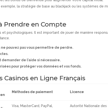
 et les bonus de bienvenue pour augmenter votre capital initial.
 exemple, la stratégie de base au blackjack ou les systèmes de m
 à Prendre en Compte
rs et psychologiques. Il est important de jouer de manière respons
dance.
s ne pouvez pas vous permettre de perdre.
ictes.
 demander de l’aide si nécessaire.
risées pour protéger vos données et vos fonds.
s Casinos en Ligne Français
Méthodes de paiement
Licence
en
Visa, MasterCard, PayPal,
Autorité Nationale des