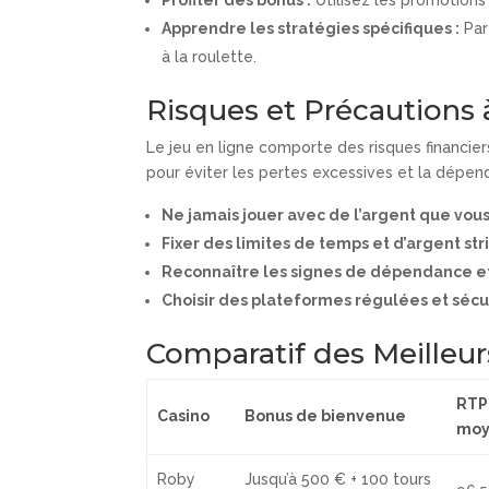
Profiter des bonus :
Utilisez les promotions
Apprendre les stratégies spécifiques :
Par
à la roulette.
Risques et Précautions
Le jeu en ligne comporte des risques financie
pour éviter les pertes excessives et la dépen
Ne jamais jouer avec de l’argent que vou
Fixer des limites de temps et d’argent str
Reconnaître les signes de dépendance et
Choisir des plateformes régulées et sécu
Comparatif des Meilleur
RTP
Casino
Bonus de bienvenue
moy
Roby
Jusqu’à 500 € + 100 tours