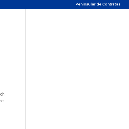
Peninsular de Contratas
tividad
Compromiso
Contacto
ych
ce