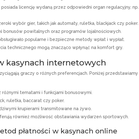
o posiada licencję wydaną przez odpowiedni organ regulacyjny, np.
roki wybór gier, takich jak automaty, ruletka, blackjack czy poker.
i bonusów powitalnych oraz programów lojalnościowych.
obsługiwało popularne i bezpieczne metody wpłat i wypłat.
rcia technicznego mogą znacząco wpłynąć na komfort gry.
 w kasynach internetowych
rzyciągają graczy o różnych preferencjach. Poniżej przedstawiamy
z różnymi tematami i funkcjami bonusowymi.
ck, ruletka, baccarat czy poker.
dziwymi krupierami transmitowane na żywo.
oferują również możliwość obstawiania wydarzeń sportowych.
tod płatności w kasynach online