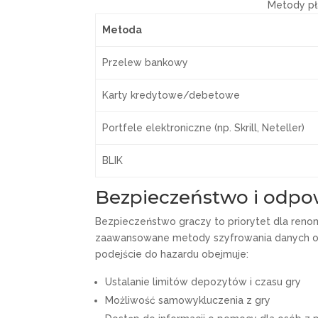
Metody pł
Metoda
Przelew bankowy
Karty kredytowe/debetowe
Portfele elektroniczne (np. Skrill, Neteller)
BLIK
Bezpieczeństwo i odpow
Bezpieczeństwo graczy to priorytet dla reno
zaawansowane metody szyfrowania danych oraz
podejście do hazardu obejmuje:
Ustalanie limitów depozytów i czasu gry
Możliwość samowykluczenia z gry