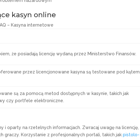
z problemem hazardowym
ące kasyn online
AQ – Kasyna internetowe
iem, że posiadają licencję wydaną przez Ministerstwo Finansów.
oferowane przez licencjonowane kasyna są testowane pod kątem
owane są za pomocą metod dostępnych w kasynie, takich jak
y czy portfele elektroniczne.
 i oparty na rzetelnych informacjach. Zwracaj uwagę na licencję,
h graczy. Korzystanie z profesjonalnych portali, takich jak
pistolo-