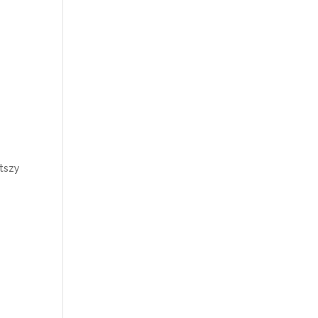
stszy