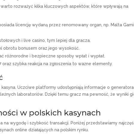
, warto rozważyć kilka kluczowych aspektów, które wpływają na
posiada licencję wydaną przez renomowany organ, np. Malta Gam
tołowych i live casino, tym lepiej dla gracza.
i obrotu bonusem oraz jego wysokość.
 różnorodne i bezpieczne sposoby wpłat i wypłat.
oraz szybka reakcja na zgłoszenia to ważne elementy.
ć
kasyna. Uczciwe platformy udostępniają informacje o generator
ależnych laboratoriów. Dzięki temu gracz ma pewność, że wyniki gi
ości w polskich kasynach
na wygodę i szybkość transakcji. Poniżej przedstawiamy najczęś
nach online działających na polskim rynku.