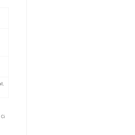
t,
 Ci