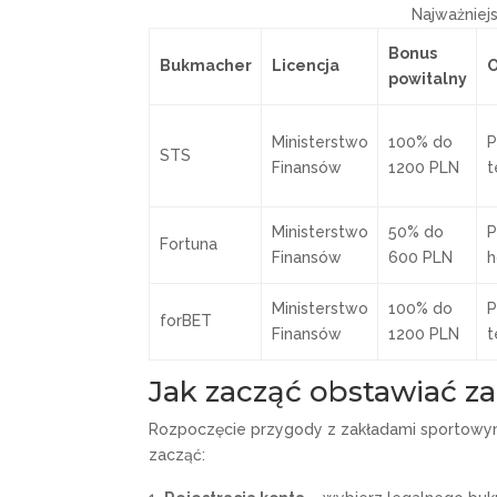
Najważnie
Bonus
Bukmacher
Licencja
O
powitalny
Ministerstwo
100% do
P
STS
Finansów
1200 PLN
t
Ministerstwo
50% do
P
Fortuna
Finansów
600 PLN
h
Ministerstwo
100% do
P
forBET
Finansów
1200 PLN
t
Jak zacząć obstawiać z
Rozpoczęcie przygody z zakładami sportowymi
zacząć: