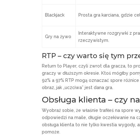
Blackjack
Prosta gra karciana, gdzie ce
Interaktywne rozgrywki z pr
Gry na żywo
rzeczywistym.
RTP – czy warto się tym p
Return to Player, czyli zwrot dla gracza, to
graczy w dłuższym okresie. Ktoś mógłby pomyś
92% a 97% RTP mogą oznaczać spore różnice w
obraz, jak „uczciwa” jest dana gra.
Obsługa klienta – czy n
Wyobraź sobie, że właśnie trafiłeś na spore w
odpowiedzi na maile, długie oczekiwanie na cz
obsługa klienta to nie tylko kwestia wygody,
pomoże.