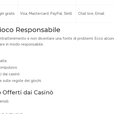
iri gratis
Visa, Mastercard, PayPal, Skrill
Chat live, Email
 Gioco Responsabile
i intrattenimento e non diventare una fonte di problemi. Ecco alcun
care in modo responsabile:
alte.
compulsivo.
i dai casinò.
e sulle regole dei giochi.
 Offerti dai Casinò
nsili.