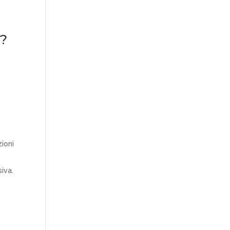
e?
zioni
iva.