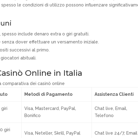
 spesso le condizioni di utilizzo possono influenzare significativa
muni
i, spesso include denaro extra o giri gratuiti.
 senza dover effettuare un versamento iniziale.
siti successivi al primo.
giocatori abituali.
Casinò Online in Italia
a comparativa dei casinò online
uto
Metodi di Pagamento
Assistenza Clienti
giri
Visa, Mastercard, PayPal,
Chat live, Email,
Bonifico
Telefono
 giri
Visa, Neteller, Skrill, PayPal
Chat live 24/7, Email