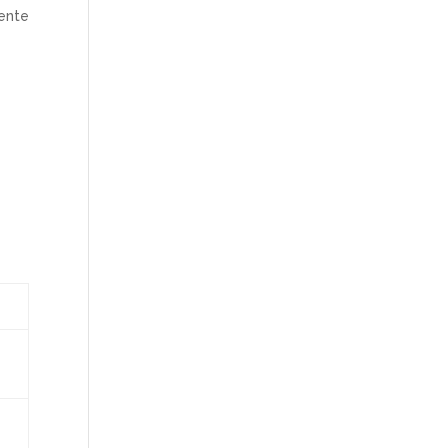
mente