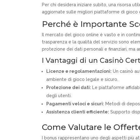
Per chi desidera iniziare subito, una risorsa uti
aggiornate sulle migliori piattaforme di gioco on
Perché è Importante Sce
Il mercato del gioco online è vasto e in contin
trasparenza e la qualità del servizio sono elem
protezione dei dati personali e finanziari, ma a
I Vantaggi di un Casinò Cert
Licenze e regolamentazioni:
Un casinò aut
ambiente di gioco legale e sicuro.
Protezione dei dati:
Le piattaforme affidabil
degli utenti.
Pagamenti veloci e sicuri:
Metodi di deposi
Assistenza clienti efficiente:
Supporto disp
Come Valutare le Offert
I bonus rappresentano uno degli aspetti più at