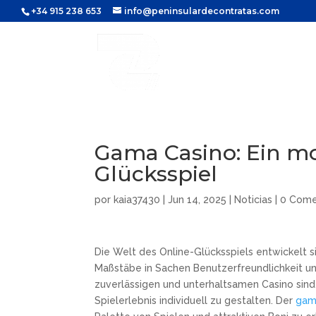
+34 915 238 653
info@peninsulardecontratas.com
Gama Casino: Ein mo
Glücksspiel
por
kaia37430
|
Jun 14, 2025
|
Noticias
|
0 Come
Die Welt des Online-Glücksspiels entwickelt 
Maßstäbe in Sachen Benutzerfreundlichkeit un
zuverlässigen und unterhaltsamen Casino sind
Spielerlebnis individuell zu gestalten. Der
gam