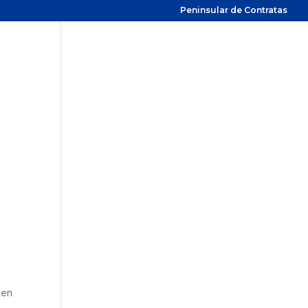
Peninsular de Contratas
tividad
Compromiso
Contacto
ten