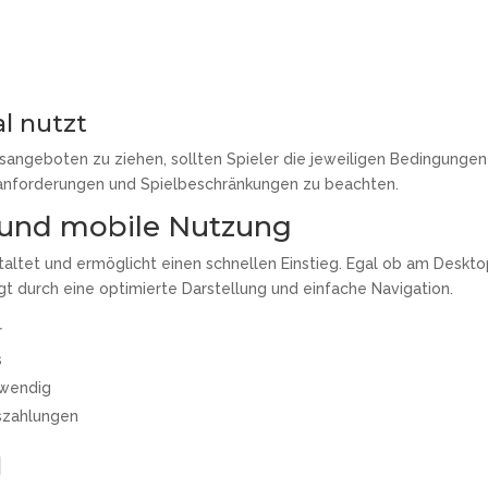
l nutzt
ngeboten zu ziehen, sollten Spieler die jeweiligen Bedingungen
zanforderungen und Spielbeschränkungen zu beachten.
 und mobile Nutzung
staltet und ermöglicht einen schnellen Einstieg. Egal ob am Deskt
t durch eine optimierte Darstellung und einfache Navigation.
r
s
twendig
szahlungen
l