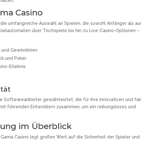
halten.
Gama Casino
 die umfangreiche Auswahl an Spielen, die sowohl Anfänger als au
Spielautomaten über Tischspiele bis hin zu Live-Casino-Optionen – 
und Gewinnlinien
ack und Poker
sino-Erlebnis
tät
e Softwareanbieter gewährleistet, die für ihre innovativen und fai
 mit führenden Entwicklern zusammen, um ein reibungsloses und
rung im Überblick
l. Gama Casino legt großen Wert auf die Sicherheit der Spieler und