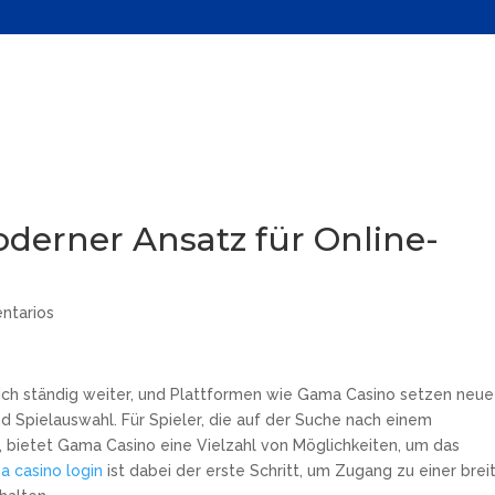
Empresa
Ac
derner Ansatz für Online-
ntarios
sich ständig weiter, und Plattformen wie Gama Casino setzen neue
d Spielauswahl. Für Spieler, die auf der Suche nach einem
, bietet Gama Casino eine Vielzahl von Möglichkeiten, um das
a casino login
ist dabei der erste Schritt, um Zugang zu einer brei