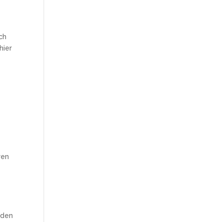
ch
hier
ren
 den