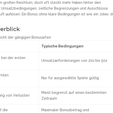
um großen Reichtum, doch oft steckt mehr Haken hinter den
ht. Umsatzbedingungen, zeitliche Begrenzungen und Ausschlüsse
uft auflösen. Ein Bonus ohne klare Bedingungen ist wie ein Joker, d
erblick
icht der gängigen Bonusarten
Typische Bedingungen
 bei der ersten
Umsatzanforderungen von 20x bis 50x
mmten
Nur für ausgewählte Spiele gültig
Meist begrenzt auf einen bestimmten
ung von Verlusten
Zeitraum
f die
Maximaler Bonusbetrag und