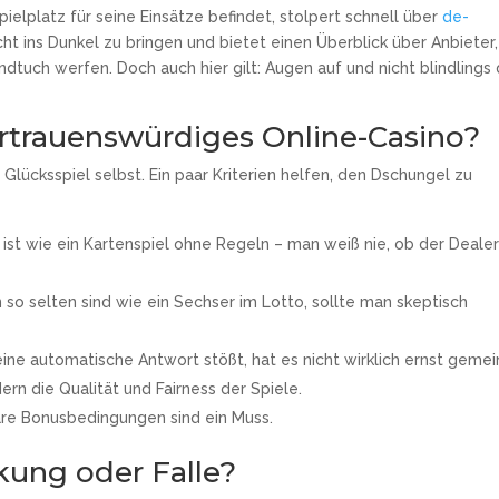
ielplatz für seine Einsätze befindet, stolpert schnell über
de-
cht ins Dunkel zu bringen und bietet einen Überblick über Anbieter,
dtuch werfen. Doch auch hier gilt: Augen auf und nicht blindling
rtrauenswürdiges Online-Casino?
s Glücksspiel selbst. Ein paar Kriterien helfen, den Dschungel zu
 ist wie ein Kartenspiel ohne Regeln – man weiß nie, ob der Deale
o selten sind wie ein Sechser im Lotto, sollte man skeptisch
ne automatische Antwort stößt, hat es nicht wirklich ernst gemei
rn die Qualität und Fairness der Spiele.
are Bonusbedingungen sind ein Muss.
ung oder Falle?