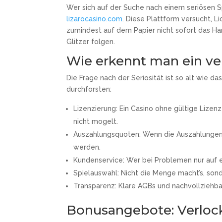
Wer sich auf der Suche nach einem seriösen Sp
lizarocasino.com
. Diese Plattform versucht, Li
zumindest auf dem Papier nicht sofort das Han
Glitzer folgen.
Wie erkennt man ein ve
Die Frage nach der Seriosität ist so alt wie da
durchforsten:
Lizenzierung: Ein Casino ohne gültige Lizenz
nicht mogelt.
Auszahlungsquoten: Wenn die Auszahlungen s
werden.
Kundenservice: Wer bei Problemen nur auf ei
Spielauswahl: Nicht die Menge macht’s, sonde
Transparenz: Klare AGBs und nachvollziehb
Bonusangebote: Verlock