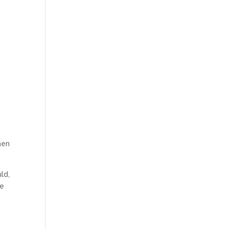
hen
ld,
ie