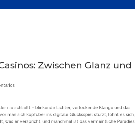
Empresa
Ac
-Casinos: Zwischen Glanz und
ntarios
der nie schließt – blinkende Lichter, verlockende Klänge und das
 man sich kopfüber ins digitale Glücksspiel stürzt, lohnt es sich,
lt, was er verspricht, und manchmal ist das vermeintliche Paradies