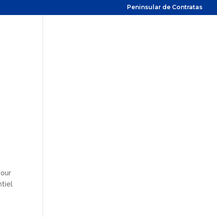
Peninsular de Contratas
tividad
Compromiso
Contacto
pour
tiel
s