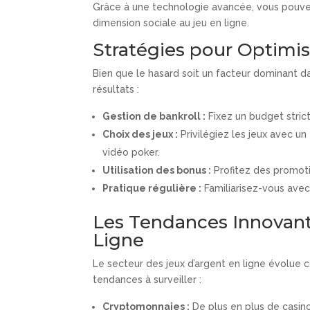
Grâce à une technologie avancée, vous pouvez 
dimension sociale au jeu en ligne.
Stratégies pour Optimis
Bien que le hasard soit un facteur dominant d
résultats :
Gestion de bankroll :
Fixez un budget strict
Choix des jeux :
Privilégiez les jeux avec u
vidéo poker.
Utilisation des bonus :
Profitez des promoti
Pratique régulière :
Familiarisez-vous avec 
Les Tendances Innovante
Ligne
Le secteur des jeux d’argent en ligne évolue
tendances à surveiller :
Cryptomonnaies :
De plus en plus de casino