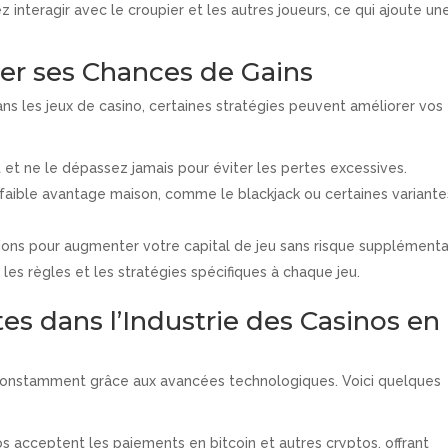
interagir avec le croupier et les autres joueurs, ce qui ajoute un
er ses Chances de Gains
ans les jeux de casino, certaines stratégies peuvent améliorer vos
 et ne le dépassez jamais pour éviter les pertes excessives.
n faible avantage maison, comme le blackjack ou certaines variant
ons pour augmenter votre capital de jeu sans risque supplémenta
les règles et les stratégies spécifiques à chaque jeu.
s dans l’Industrie des Casinos en
 constamment grâce aux avancées technologiques. Voici quelques
s acceptent les paiements en bitcoin et autres cryptos, offrant