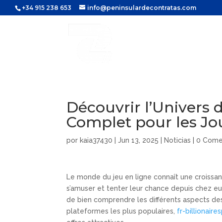
+34 915 238 653
info@peninsulardecontratas.com
Découvrir l’Univers 
Complet pour les J
por
kaia37430
|
Jun 13, 2025
|
Noticias
|
0 Come
Le monde du jeu en ligne connaît une croissan
s’amuser et tenter leur chance depuis chez eu
de bien comprendre les différents aspects des
plateformes les plus populaires,
fr-billionaire