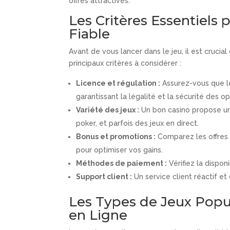
offres attractives.
Les Critères Essentiels 
Fiable
Avant de vous lancer dans le jeu, il est crucia
principaux critères à considérer :
Licence et régulation :
Assurez-vous que le
garantissant la légalité et la sécurité des op
Variété des jeux :
Un bon casino propose une
poker, et parfois des jeux en direct.
Bonus et promotions :
Comparez les offres 
pour optimiser vos gains.
Méthodes de paiement :
Vérifiez la dispon
Support client :
Un service client réactif e
Les Types de Jeux Popul
en Ligne