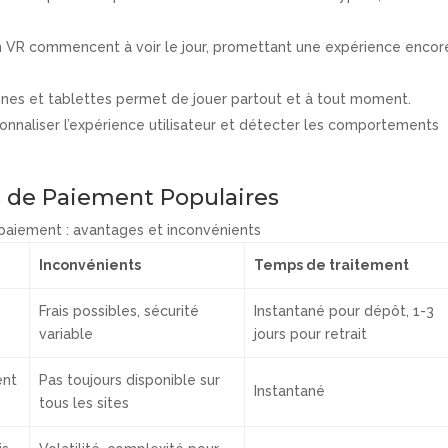
n VR commencent à voir le jour, promettant une expérience encor
ones et tablettes permet de jouer partout et à tout moment.
onnaliser l’expérience utilisateur et détecter les comportements
 de Paiement Populaires
aiement : avantages et inconvénients
Inconvénients
Temps de traitement
Frais possibles, sécurité
Instantané pour dépôt, 1-3
variable
jours pour retrait
ent
Pas toujours disponible sur
Instantané
tous les sites