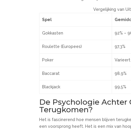
Vergelijking van U
Spel
Gemidd
Gokkasten
92% – 
Roulette (Europees)
97,3%
Poker
Varieert
Baccarat
98,9%
Blackjack
99,5%
De Psychologie Achter
Terugkomen?
Het is fascinerend hoe mensen blijven terugke
een voorsprong heeft. Het is een mix van hoop,