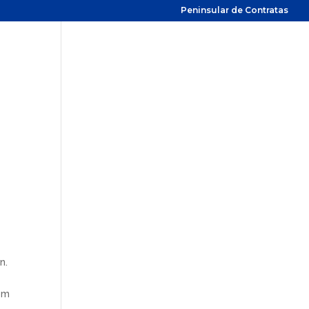
Peninsular de Contratas
tividad
Compromiso
Contacto
n.
 om