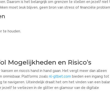
en. Daarom is het belangrijk om grenzen te stellen en jezelf niet 
Gokken moet leuk blijven, geen bron van stress of financiële proble
en
r te houden.
ol Mogelijkheden en Risico’s
 kansen en risico’s hand in hand gaan. Het vergt meer dan alleen
ijn onmisbaar. Platforms zoals
nl-gtbet.com
bieden een ingang tot
g te navigeren. Uiteindelijk draait het om het vinden van een bala
 jezelf te verliezen in de glitter en glamour van de digitale