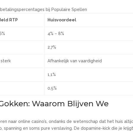
itbetalingspercentages bij Populaire Spellen
eld RTP
Huisvoordeel
96%
4% – 8%
2,7%
 sterk
Afhankelijk van vaardigheid
1,1%
0,5%
 Gokken: Waarom Blijven We
ren naar online casino’s, ondanks de wetenschap dat het huis altij
 spanning en soms pure verslaving. De dopamine-kick die je krijgt