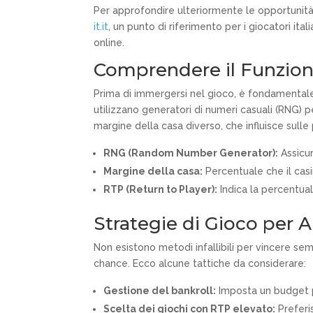
Per approfondire ulteriormente le opportunità o
it.it
, un punto di riferimento per i giocatori ita
online.
Comprendere il Funzion
Prima di immergersi nel gioco, è fondamentale 
utilizzano generatori di numeri casuali (RNG) per
margine della casa diverso, che influisce sulle p
RNG (Random Number Generator):
Assicur
Margine della casa:
Percentuale che il casi
RTP (Return to Player):
Indica la percentual
Strategie di Gioco per A
Non esistono metodi infallibili per vincere se
chance. Ecco alcune tattiche da considerare:
Gestione del bankroll:
Imposta un budget p
Scelta dei giochi con RTP elevato:
Preferi