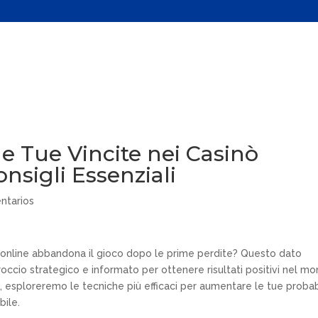
Empresa
Ac
e Tue Vincite nei Casinò
onsigli Essenziali
ntarios
i online abbandona il gioco dopo le prime perdite? Questo dato
occio strategico e informato per ottenere risultati positivi nel m
o, esploreremo le tecniche più efficaci per aumentare le tue probab
bile.