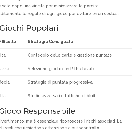
solo dopo una vincita per minimizzare le perdite.
itamente le regole di ogni gioco per evitare errori costosi.
 Giochi Popolari
ifficoltà
Strategia Consigliata
lta
Conteggio delle carte e gestione puntate
assa
Selezione giochi con RTP elevato
edia
Strategie di puntata progressiva
lta
Studio avversari e tattiche di bluff
n Gioco Responsabile
ivertimento, ma è essenziale riconoscere i rischi associati. La
oli reali che richiedono attenzione e autocontrollo.