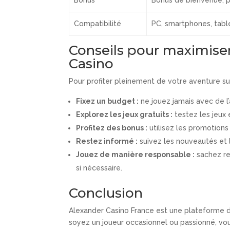
Bonus
Bonus de bienvenue, p
Compatibilité
PC, smartphones, tabl
Conseils pour maximiser
Casino
Pour profiter pleinement de votre aventure s
Fixez un budget :
ne jouez jamais avec de 
Explorez les jeux gratuits :
testez les jeux
Profitez des bonus :
utilisez les promotion
Restez informé :
suivez les nouveautés et l
Jouez de manière responsable :
sachez rec
si nécessaire.
Conclusion
Alexander Casino France est une plateforme de 
soyez un joueur occasionnel ou passionné, vou