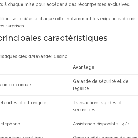
s à chaque mise pour accéder à des récompenses exclusives.
nditions associées à chaque offre, notamment les exigences de mis
es surprises.
rincipales caractéristiques
istiques clés d’Alexander Casino
Avantage
Garantie de sécurité et de
éenne reconnue
légalité
efeuilles électroniques,
Transactions rapides et
sécurisées
 téléphone
Assistance disponible 24/7