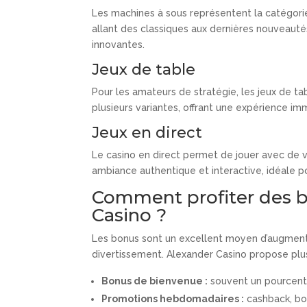
Les machines à sous représentent la catégorie
allant des classiques aux dernières nouveaut
innovantes.
Jeux de table
Pour les amateurs de stratégie, les jeux de ta
plusieurs variantes, offrant une expérience imm
Jeux en direct
Le casino en direct permet de jouer avec de vr
ambiance authentique et interactive, idéale p
Comment profiter des b
Casino ?
Les bonus sont un excellent moyen d’augmente
divertissement. Alexander Casino propose plu
Bonus de bienvenue :
souvent un pourcenta
Promotions hebdomadaires :
cashback, bon