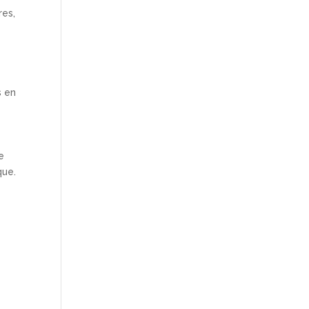
res,
s en
e
que.