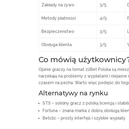
Zakłady na żywo
3/5
Metody płatności
4/5
Bezpieczeństwo
3/5
Obsługa klienta
3/5
Co mówią użytkownicy
Opinie graczy na temat 22Bet Polska są miesza
narzekają na problemy z wypłatami i niejasne r
czasem na pecha. Warto więc podejść do tego
Alternatywy na rynku
STS – solidny gracz z polską licencją i stabi
Fortuna – znana marka z dobrą obsługą klie
Betclic – prosty interfejs i szybkie wypłaty