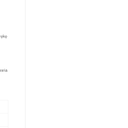
rękę
awia