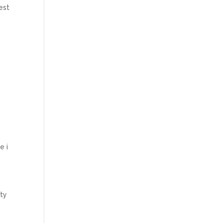
est
e i
rty