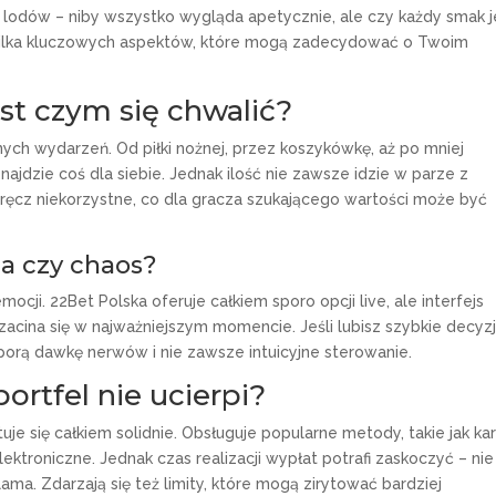
lodów – niby wszystko wygląda apetycznie, ale czy każdy smak j
kilka kluczowych aspektów, które mogą zadecydować o Twoim
est czym się chwalić?
nych wydarzeń. Od piłki nożnej, przez koszykówkę, aż po mniej
znajdzie coś dla siebie. Jednak ilość nie zawsze idzie w parze z
wręcz niekorzystne, co dla gracza szukającego wartości może być
na czy chaos?
cji. 22Bet Polska oferuje całkiem sporo opcji live, ale interfejs
cina się w najważniejszym momencie. Jeśli lubisz szybkie decyzj
porą dawkę nerwów i nie zawsze intuicyjne sterowanie.
ortfel nie ucierpi?
je się całkiem solidnie. Obsługuje popularne metody, takie jak ka
ktroniczne. Jednak czas realizacji wypłat potrafi zaskoczyć – nie
lama. Zdarzają się też limity, które mogą zirytować bardziej