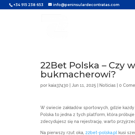
+34 915 238 653
info@peninsulardecontratas.com
22Bet Polska – Czy 
bukmacherowi?
por
kaia37430
|
Jun 11, 2025
|
Noticias
|
0 Come
W świecie zakładów sportowych, gdzie każdy 
Polska to jedna z tych platform, która próbuj
zdecydujesz się na rejestrację, warto przyjrze
Na pierwszy rzut oka,
22bet-polska.pl
kusi sze