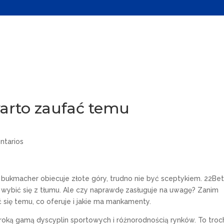
Empresa
Ac
warto zaufać temu
ntarios
bukmacher obiecuje złote góry, trudno nie być sceptykiem. 22Be
e wybić się z tłumu. Ale czy naprawdę zasługuje na uwagę? Zanim
ć się temu, co oferuje i jakie ma mankamenty.
roką gamą dyscyplin sportowych i różnorodnością rynków. To troc